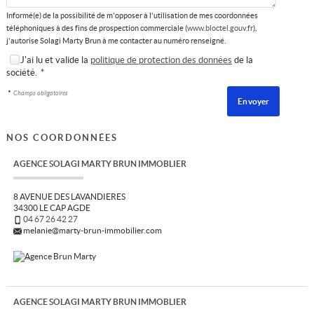
Informé(e) de la possibilité de m'opposer à l'utilisation de mes coordonnées
téléphoniques à des fins de prospection commerciale (
www.bloctel.gouv.fr
),
j'autorise Solagi Marty Brun à me contacter au numéro renseigné.
J'ai lu et valide la
politique de protection des données
de la
société.
*
*
Champs obligatoires
NOS COORDONNÉES
AGENCE SOLAGI MARTY BRUN IMMOBLIER
8 AVENUE DES LAVANDIERES
34300 LE CAP AGDE
04 67 26 42 27
melanie@marty-brun-immobilier.com
AGENCE SOLAGI MARTY BRUN IMMOBLIER