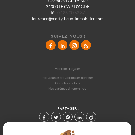
7 avenue d'Outre-Mer
34300 LE CAP D'AGDE
Tél.
07 86 00 52 37
laurence@marty-brun-immobilier.com
SUIVEZ-NOUS !
Mentions Légales
Politique de protection des données
Gérer les cookies
Nos barèmes d'honoraires
PARTAGER :