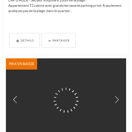
CAP D'AGDE - Secteur Roquille à 100m de la plage !
Appartement T2 cabine avec grande terrasse et parking privé: A seulement
quelques pas de la plage, dans le quartier...
DÉTAILS
PARTAGER
PRIX EN BAISSE