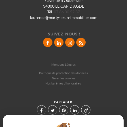
7 avenue d'Outre-Mer
34300 LE CAP D'AGDE
Tél.
07 86 00 52 37
laurence@marty-brun-immobilier.com
SUIVEZ-NOUS !
Mentions Légales
Politique de protection des données
Gérer les cookies
Nos barèmes d'honoraires
PARTAGER :