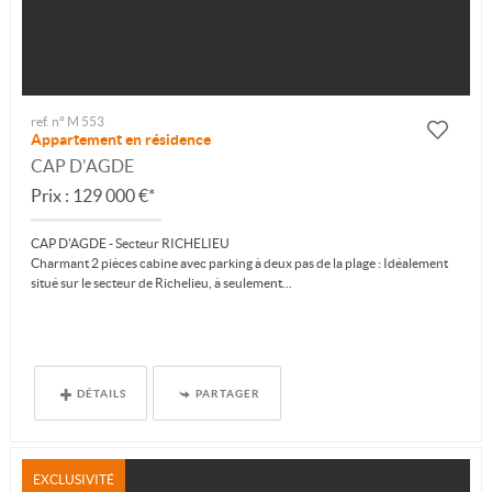
ref. n° M 553
Appartement en résidence
CAP D'AGDE
Prix : 129 000 €*
CAP D'AGDE - Secteur RICHELIEU
Charmant 2 pièces cabine avec parking à deux pas de la plage : Idéalement
situé sur le secteur de Richelieu, à seulement...
DÉTAILS
PARTAGER
EXCLUSIVITÉ