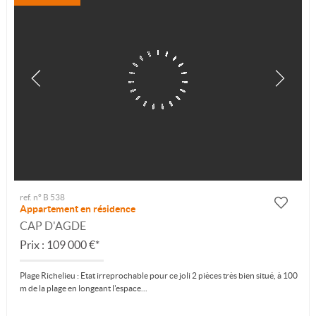
ref. n° B 538
Appartement en résidence
CAP D'AGDE
Prix : 109 000 €*
Plage Richelieu : Etat irreprochable pour ce joli 2 pièces très bien situé, à 100
m de la plage en longeant l'espace...