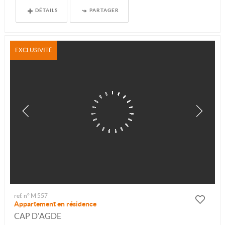
DÉTAILS
PARTAGER
EXCLUSIVITÉ
ref. n° M 557
Appartement en résidence
CAP D'AGDE