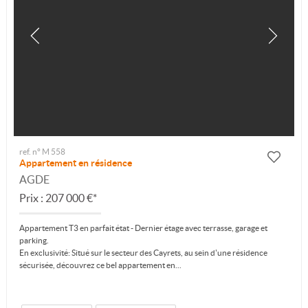
ref. n° M 558
Appartement en résidence
AGDE
Prix : 207 000 €*
Appartement T3 en parfait état - Dernier étage avec terrasse, garage et
parking.
En exclusivité: Situé sur le secteur des Cayrets, au sein d'une résidence
sécurisée, découvrez ce bel appartement en...