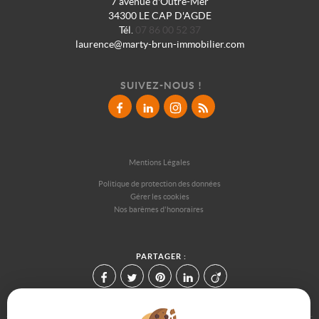
7 avenue d'Outre-Mer
34300 LE CAP D'AGDE
Tél.
07 86 00 52 37
laurence@marty-brun-immobilier.com
SUIVEZ-NOUS !
Mentions Légales
Politique de protection des données
Gérer les cookies
Nos barèmes d'honoraires
PARTAGER :